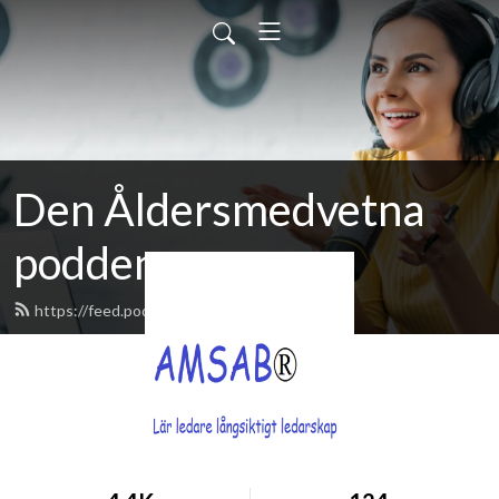
Den Åldersmedvetna
podden
https://feed.podbean.com/amsab/feed.xml