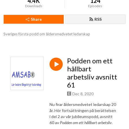
4.4K
124
Downloads
Episodes
Share
RSS
Sveriges första podd om åldersmedvetet ledarskap
Podden om ett
hållbart
arbetsliv avsnitt
61
Dec 8, 2020
Nu firar åldersmedvetet ledarskap 20
år. Hör fortsättningen på berättelsen
i del 2 av vår jubileumspodd, avsnitt
60 av
Podden om ett hållbart arbetsliv
.