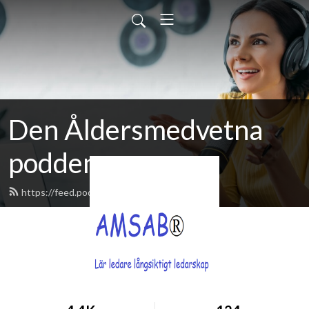
Den Åldersmedvetna
podden
https://feed.podbean.com/amsab/feed.xml