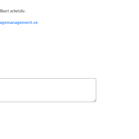
lbart arbetsliv
.
agemanagement.se