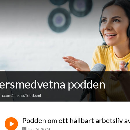
ersmedvetna podden
an.com/amsab/feed.xml
Podden om ett hållbart arbetsliv a
Jan 26, 2024