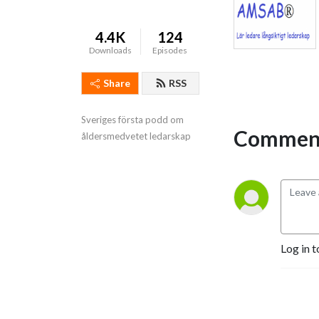
4.4K
124
Downloads
Episodes
Share
RSS
Sveriges första podd om 
Comment
åldersmedvetet ledarskap
Log in t